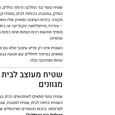
שטיח טנסי נגד החלקה ודוחה נוזלים, 
המחיר
בסלון, במטבח, בכניסה לבית, במסדרון
הנוכחי
מקורה. בזכות העיצוב המאוזן שלו הוא
הוא
– מודרני, מינימליסטי, סקנדינבי או בי
מוסיף תחושת רכות ונוחות תחת כפות 
₪55
ומזמינה.
–
השטיח אינו רק פריט עיצובי אלא גם פתר
₪154
מתאים במיוחד לחללים עם תנועה גבוהה
טווח
נוחות ותחזוקה קלה.
מחירים:
שטיח מעוצב לבית 
עד
מגוונים
שטיח טנסי מתאים לשימושים רבים בבי
כשטיח כניסה לבית, שטיח למטבח, שטי
למרפסת. בזכות החומרים האיכותיים ש
Indoor וגם Outdoor
.