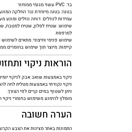
בד: PVC עשוי מגומי ממוחזר
בטנה: בטנה מיוחדת נגד החלקה המונע
עמידות לנוזלים: דוחה נוזלים ומונע מ
שימוש: שטיח לסלון, שטיח למטבח, שט
למרפסת
שימוש פנימי וחיצוני: מתאים לשימוש Indoor ו-Outdoor
קיימות: מיוצר תוך שימוש בחומרים ממו
הוראות ניקוי ותחזו
ניקוי באמצעות שואב אבק לניקוי יומיו
ניקוי נקודתי באמצעות מטלית לחה לה
ניתן לשטוף במים קרים לפי הצורך.
מומלץ להימנע משימוש בחומרי ניקוי ח
הערה חשובה
התמונות באתר מציגות את הצבע הקרוב ב