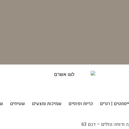
יסמטים | רנרים
כריות ופופים
שמיכות ומצעים
שטיחים
שט
ודוחה נוזלים – דגם 63