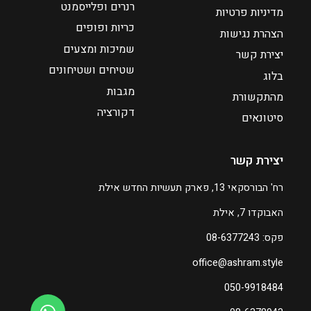
רנרים ופלייסמנט
מדיניות פרטיות
:
כריות ופופים
₪
הצהרת נגישות
₪
7
שמיכות ומצעים
יצירת קשר
1
8
שטיחים ושטיחונים
בלוג
5
מגבות
מהתקשורת
ע
0
דקורציה
ד
סיטונאים
ע
₪
ד
יצירת קשר
2
₪
2
רח' הבורסקאי 13, פארק תעשיות החדש אילת
2
0
האבוקדו 7, אילת
2
ה
0
פקס: 08-6377243
מ
office@ashram.style
ח
ה
י
מ
050-9918484
ר
ח