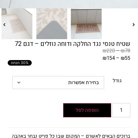
שטיח טנסי נגד החלקה ודוחה נוזלים – דגם 72
₪
220
–
₪
78
₪
154
–
₪
55
30% הנחה
המחיר
הקודם
הוא
גודל
₪78
–
₪220
טווח
הוספה לסל
מחירים:
עד
ברוכים הבאים לאשרם – המקום שבו כל פריט נבחר באהבה