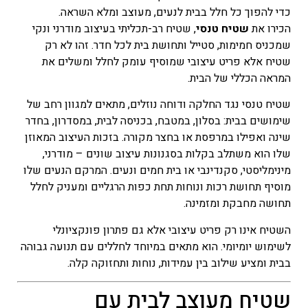
כדי להפוך כל חלל בבית לנעים, מעוצב ומלא השראה.
המחיר
הכירו את
שטיח טנסי
, שטיח רב-תכליתי בעיצוב מודרני ונקי
הנוכחי
שמכניס חמימות, סטייל ותחושת בית לכל חדר. זהו לא רק
הוא
שטיח אלא פריט עיצובי שמוסיף עומק לחלל ומשלים את
₪55
המראה הכללי של הבית.
–
₪154
שטיח טנסי נגד החלקה ודוחה נוזלים, מתאים למגוון רחב של
טווח
שימושים בבית: בסלון, במטבח, בכניסה לבית, במסדרון, בחדר
מחירים:
שינה ואפילו במרפסת או בחצר מקורה. בזכות העיצוב המאוזן
שלו הוא משתלב בקלות בסגנונות עיצוב שונים – מודרני,
עד
מינימליסטי, סקנדינבי או בית חמים ונעים. המרקם הנעים שלו
מוסיף תחושת רכות ונוחות תחת כפות הרגליים ומעניק לחלל
תחושה מחבקת ומזמינה.
השטיח אינו רק פריט עיצובי אלא גם פתרון פונקציונלי
לשימוש יומיומי. הוא מתאים במיוחד לחללים עם תנועה גבוהה
בבית ומציע שילוב בין עמידות, נוחות ותחזוקה קלה.
שטיח מעוצב לבית עם