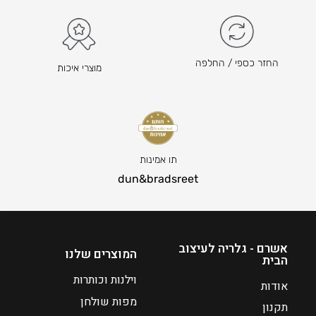
₪
₪
1
7
5
8
0
–
החזר כספי / החלפה
מוצרי איכות
–
₪
₪
2
2
2
2
0
ט
0
ו
ט
תו אמינות
ו
ו
dun&bradsreet
ח
ו
מ
ח
ח
מ
י
ח
אשרם - גלריה לעיצוב
המוצרים שלנו
הבית
ר
י
י
ר
וילנות וכותרות
אודות
ם
י
מפות שולחן
תקנון
:
ם