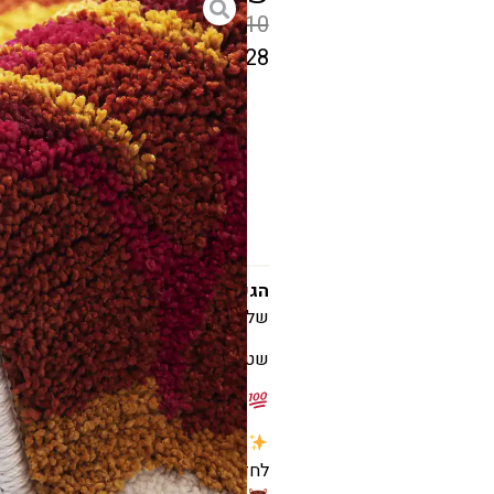
₪
410
₪
328
המחיר
הקודם
גודל
הוא
₪410
המחיר
הנוכחי
הוא
הגעתם לאשרם
המקום שבו כל פריט נ
שלכם לנעים,מעוצב ומלא השראה .
₪328
שטיח – פרובנס
תכונות עיקריות:
שטיח משלים לחללים שונים – שטיח
לחדר שינה, שטיח למשרד, שטיח לקליני