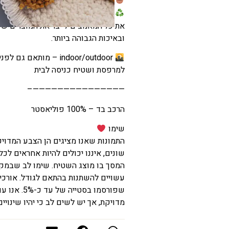
הוראות כביסה – ניתן לניקוי מקומי
עשוי מחומרים ממוחזרים – באשרם 
את כל המאמצים לייצר את המוצרים של
ובאיכות הגבוהה ביותר.
indoor/outdoor – מותא
למרפסת ושטיח כניסה לבית
———————————————–
הרכב בד – 100% פוליאסטר
שימו
התמונות שאנו מציגים הן הצבע המדוי
שונים, איננו יכולים להיות אחראים לכל
המסך בו מוצג השטיח. שימו לב שבמק
עשויים להשתנות בהתאם לגודל. אורכים
שפורסמו בסט
מדויקת, אך יש לשים לב כי יהיו שינויים