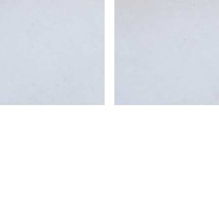
החלקה ודוחה נוזלים – דגם 42
שטיח טנסי נגד החלקה ודוחה נוזלי
₪
220
–
₪
150
₪
154
–
₪
105
ה
מ
ת
בחר אפשרויות
ח