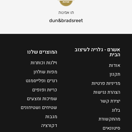
ט
0
ו
ט
תו אמינות
ו
ו
dun&bradsreet
ח
ו
מ
ח
ח
מ
י
ח
אשרם - גלריה לעיצוב
המוצרים שלנו
הבית
ר
י
י
ר
וילנות וכותרות
אודות
ם
י
מפות שולחן
תקנון
:
ם
רנרים ופלייסמנט
מדיניות פרטיות
:
כריות ופופים
₪
הצהרת נגישות
₪
7
שמיכות ומצעים
יצירת קשר
1
8
שטיחים ושטיחונים
בלוג
5
מגבות
מהתקשורת
ע
0
דקורציה
ד
סיטונאים