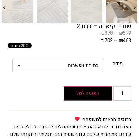
שטיח קיארה – דגם 2
₪
878
–
₪
579
₪
702
–
₪
463
20% הנחה
המחיר
הקודם
הוא
מידה
₪579
–
₪878
טווח
הוספה לסל
מחירים:
עד
ברוכים הבאים למשפחה
באשרם יש לנו את המוצרים שמסוגלים להפוך כל חלל לבית.
המחיר
שדרגו את הבית שלכם עם השטיח הרב-תכליתי והיוקרתי שלנו .
הנוכחי