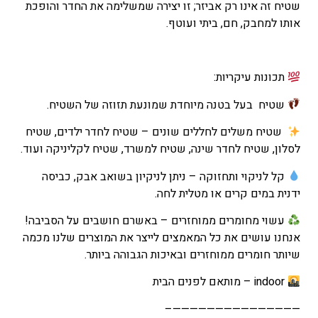
שטיח זה אינו רק אביזר; זו יצירה שמשלימה את החדר והופכת
הוא
אותו למחבק, חם, ביתי ועוטף.
₪463
–
₪702
תכונות עיקריות:
טווח
מחירים:
שטיח בעל בטנה מיוחדת שמונעת תזוזה של השטיח.
שטיח משלים לחללים שונים – שטיח לחדר ילדים, שטיח
עד
לסלון, שטיח לחדר שינה, שטיח למשרד, שטיח לקליניקה ועוד.
קל לניקוי ותחזוקה – ניתן לניקיון בשואב אבק, כביסה
ידנית במים קרים או מטלית לחה.
עשוי מחומרים ממוחזרים – באשרם חושבים על הסביבה!
אנחנו עושים את כל המאמצים לייצר את המוצרים שלנו מכמה
שיותר חומרים ממוחזרים ובאיכות הגבוהה ביותר.
indoor – מותאם לפנים הבית
———————————————–