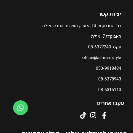
ע
₪
ד
יצירת קשר
2
₪
2
רח' הבורסקאי 13, פארק תעשיות החדש אילת
2
0
האבוקדו 7, אילת
2
ה
0
פקס: 08-6377243
מ
office@ashram.style
ח
ה
י
מ
050-9918484
ר
ח
08-6378943
ה
י
נ
ר
08-6315110
ו
ה
כ
נ
עקבו אחרינו
ח
ו
י
כ
ה
ח
ו
י