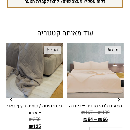
לקוח עסקי? מעצב פנים? לחצו לקבלת הצעה
עוד מאותה קטגוריה
מבצע!
מבצע!
מצעים ג׳רסי מדריד – פודרה
כיסוי מיטה / שמיכת קיץ בארי
כ
₪
167
–
₪
132
– אפור
₪
250
₪
84
–
₪
66
ה
₪
125