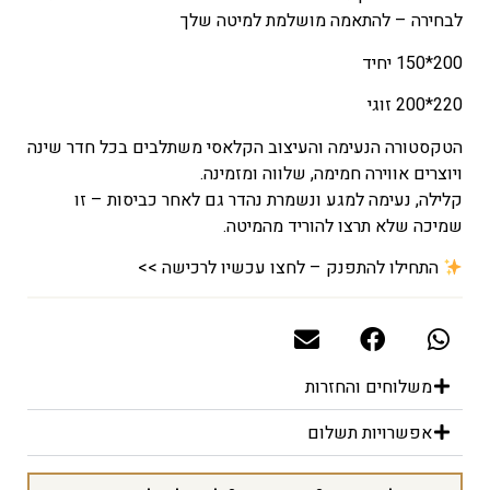
הוא
לבחירה – להתאמה מושלמת למיטה שלך
₪101
–
200*150 יחיד
₪172
220*200 זוגי
טווח
מחירים:
הטקסטורה הנעימה והעיצוב הקלאסי משתלבים בכל חדר שינה
ויוצרים אווירה חמימה, שלווה ומזמינה.
עד
קלילה, נעימה למגע ונשמרת נהדר גם לאחר כביסות – זו
שמיכה שלא תרצו להוריד מהמיטה.
התחילו להתפנק – לחצו עכשיו לרכישה >>
משלוחים והחזרות
אפשרויות תשלום