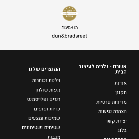
6
ח
7
י
ט
ר
ו
ה
תו אמינות
ו
נ
dun&bradsreet
ח
ו
מ
כ
ח
ח
י
י
אשרם - גלריה לעיצוב
המוצרים שלנו
הבית
ר
ה
י
ו
וילנות וכותרות
אודות
ם
א
מפות שולחן
תקנון
₪
:
רנרים ופלייסמנט
מדיניות פרטיות
1
כריות ופופים
2
₪
הצהרת נגישות
5
1
שמיכות ומצעים
יצירת קשר
3
שטיחים ושטיחונים
בלוג
2
מגבות