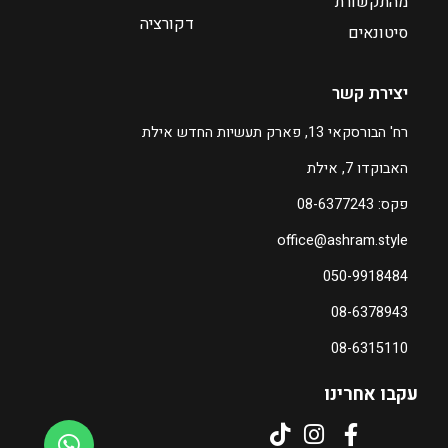
מהתקשורת
דקורציה
ע
סיטונאים
ד
יצירת קשר
₪
1
רח' הבורסקאי 13, פארק תעשיות החדש אילת
6
האבוקדו 7, אילת
7
פקס: 08-6377243
ה
office@ashram.style
מ
ח
050-9918484
י
08-6378943
ר
ה
08-6315110
נ
ו
עקבו אחרינו
כ
ח