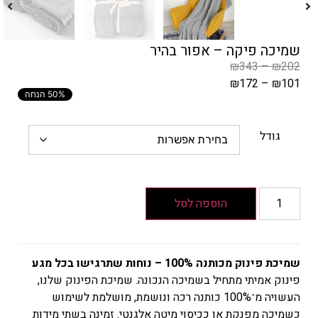
שמיכה פיקה – אפור בהיר
₪
343
–
₪
202
₪
172
–
₪
101
50% הנחה
המחיר
הקודם
הוא
גודל
₪202
–
₪343
טווח
הוספה לסל
מחירים:
עד
שמיכת פינוק מכותנה 100% – נוחות שתרגישו בכל מגע
פינוק אמיתי מתחיל בשמיכה הנכונה. שמיכת הפינוק שלנו,
המחיר
העשויה מ־100% כותנה רכה ונושמת, מושלמת לשימוש
הנוכחי
כשמיכה מפנקת או ככיסוי מיטה אלגנטי. זמינה בשתי מידות