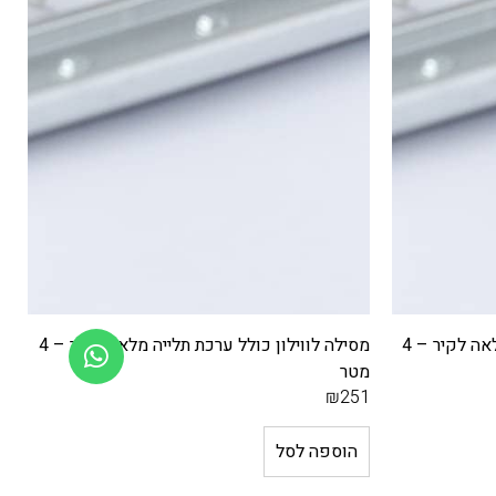
מסילה לווילון כולל ערכת תלייה מלאה לקיר – 4
פורטיירה מילי אבן
מח
7
₪
12
מידע נוסף