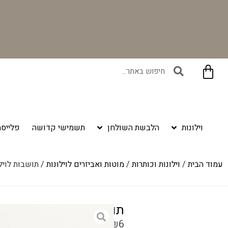
בקניית זוג וילונות באתר תקבלו זוג חבקי וילון יוקרתיים במתנה!
וילונות
הלבשת השולחן
תשמישי קדושה
פלייסמ
עמוד הבית
/
וילונות וכותרות
/
מוטות ואביזרים לוילונות
/ תושבות לוילו
תושבות לוילון
₪
27
–
₪
6