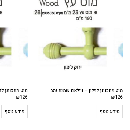
מוט מתכוונן לוילון – ווילאם שחור זהב
₪
126
מטר
₪
251
מידע נוסף
הוספה לסל